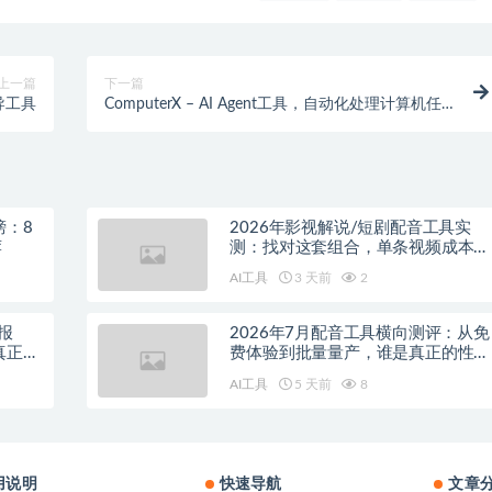
上一篇
下一篇
导工具
ComputerX – AI Agent工具，自动化处理计算机任
务
榜：8
2026年影视解说/短剧配音工具实
荐
测：找对这套组合，单条视频成本直
降90%
AI工具
3 天前
2
报
2026年7月配音工具横向测评：从免
真正的
费体验到批量量产，谁是真正的性价
比之王？
AI工具
5 天前
8
用说明
快速导航
文章