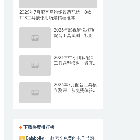
2026年7月配音网站场景适配榜：8款
TTS工具按使用场景精准推荐
2026年影视解说/短剧
配音工具实测：找对
这套组合，单条视频
成本直降90%
2026年中小团队配音
工具选型报告：避开
按量付费陷阱，找到
真正的降本增效方案
2026年7月配音工具横
向测评：从免费体验
到批量量产，谁是真
正的性价比之王？
下载热度排行榜
Balabolka-一款完全免费的电子书朗
1