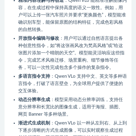
精准内容理解与再创造
：Qwen VLo 能精准理解图像内
容，在生成过程中保持高度的语义一致性。例如，用
户可以上传一张汽车照片并要求“更换颜色”，模型能准
确识别车型，能保留原图的结构特征，完成色彩风格
的自然转换。
开放指令编辑与修改
：用户可以通过自然语言提出各
种创意性指令，如“将这张画风改为梵高风格”或“给这
张图片添加一个晴朗的天空”。模型能灵活响应这些指
令，完成艺术风格迁移、场景重构、细节修饰等任
务，可以一次性完成包含多个操作的复杂指令。
多语言指令支持
：Qwen VLo 支持中文、英文等多种语
言指令，打破了语言壁垒，为全球用户提供了便捷的
交互体验。
动态分辨率生成
：模型采用动态分辨率训练，支持任
意分辨率和长宽比的图像生成，适用于海报、插图、
网页 Banner 等多种场景。
渐进式生成机制
：Qwen VLo 以一种从左到右、从上到
下逐步清晰的方式生成图像，可以实时观察生成过程