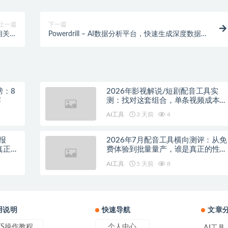
上一篇
下一篇
相关笔
Powerdrill – AI数据分析平台，快速生成深度数据报
记
告和洞察
榜：8
2026年影视解说/短剧配音工具实
荐
测：找对这套组合，单条视频成本直
降90%
AI工具
3 天前
4
报
2026年7月配音工具横向测评：从免
真正的
费体验到批量量产，谁是真正的性价
比之王？
AI工具
5 天前
8
用说明
快速导航
文章
TS操作教程
个人中心