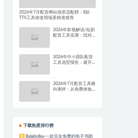
2026年7月配音网站场景适配榜：8款
TTS工具按使用场景精准推荐
2026年影视解说/短剧
配音工具实测：找对
这套组合，单条视频
成本直降90%
2026年中小团队配音
工具选型报告：避开
按量付费陷阱，找到
真正的降本增效方案
2026年7月配音工具横
向测评：从免费体验
到批量量产，谁是真
正的性价比之王？
下载热度排行榜
Balabolka-一款完全免费的电子书朗
1