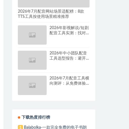
2026年7月配音网站场景适配榜：8款
TTS工具按使用场景精准推荐
2026年影视解说/短剧
配音工具实测：找对
这套组合，单条视频
成本直降90%
2026年中小团队配音
工具选型报告：避开
按量付费陷阱，找到
真正的降本增效方案
2026年7月配音工具横
向测评：从免费体验
到批量量产，谁是真
正的性价比之王？
下载热度排行榜
Balabolka-一款完全免费的电子书朗
1