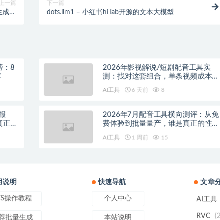
上一篇
下一篇
频生成与
dots.llm1 – 小红书hi lab开源的文本大模型
格转换
榜：8
2026年影视解说/短剧配音工具实
荐
测：找对这套组合，单条视频成本直
降90%
AI工具
6 天前
8
报
2026年7月配音工具横向测评：从免
真正的
费体验到批量量产，谁是真正的性价
比之王？
AI工具
1 周前
15
用说明
快速导航
文章
TS操作教程
个人中心
AI工具
(
RVC
荐批量生成
本站说明