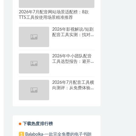
2026年7月配音网站场景适配榜：8款
TTS工具按使用场景精准推荐
2026年影视解说/短剧
配音工具实测：找对
这套组合，单条视频
成本直降90%
2026年中小团队配音
工具选型报告：避开
按量付费陷阱，找到
真正的降本增效方案
2026年7月配音工具横
向测评：从免费体验
到批量量产，谁是真
正的性价比之王？
下载热度排行榜
Balabolka-一款完全免费的电子书朗
1