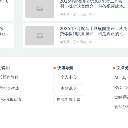
榜：8
2026年影视解说/短剧配音工具实
荐
测：找对这套组合，单条视频成本直
降90%
AI工具
5 天前
7
报
2026年7月配音工具横向测评：从免
真正的
费体验到批量量产，谁是真正的性价
比之王？
AI工具
1 周前
9
用说明
快速导航
文章
TS操作教程
个人中心
AI工具
(
RVC
荐批量生成
本站说明
tts使
于模仿和感情
在线生成字幕
软件分