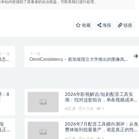
若本站内容侵犯了原著者的合法权益，可联系我们进行处理。
收藏
海报
链接
上一篇
下一篇
模态语
OmniConsistency – 新加坡国立大学推出的图像风
征模型
格迁移模型
榜：8
2026年影视解说/短剧配音工具实
荐
测：找对这套组合，单条视频成本直
降90%
AI工具
4 天前
5
报
2026年7月配音工具横向测评：从免
真正的
费体验到批量量产，谁是真正的性价
比之王？
AI工具
6 天前
9