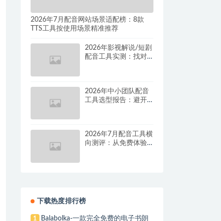
2026年7月配音网站场景适配榜：8款
TTS工具按使用场景精准推荐
2026年影视解说/短剧
配音工具实测：找对
这套组合，单条视频
成本直降90%
2026年中小团队配音
工具选型报告：避开
按量付费陷阱，找到
真正的降本增效方案
2026年7月配音工具横
向测评：从免费体验
到批量量产，谁是真
正的性价比之王？
下载热度排行榜
Balabolka-一款完全免费的电子书朗
1