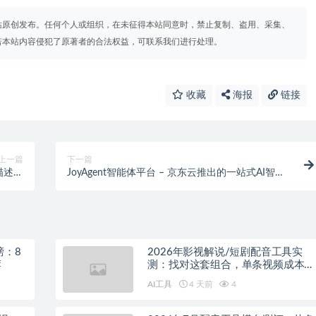
站原创发布。任何个人或组织，在未征得本站同意时，禁止复制、盗用、采集、
若本站内容侵犯了原著者的合法权益，可联系我们进行处理。
收藏
海报
链接
上一篇
下一篇
言描述创
JoyAgent智能体平台 – 京东云推出的一站式AI智能
建应用
体构建平台
榜：8
2026年影视解说/短剧配音工具实
荐
测：找对这套组合，单条视频成本直
降90%
AI工具
4 天前
4