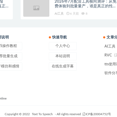
报
2026年7月配音工具横向测评：从免
真正的
费体验到批量量产，谁是真正的性价
比之王？
AI工具
6 天前
8
用说明
快速导航
文章
TS操作教程
个人中心
AI工具
(
RVC
荐批量生成
本站说明
tts使
于模仿和感情
在线生成字幕
软件分
line
Copyright © 2022
Text To Speech
- All rights reserved
辽ICP备20004752号