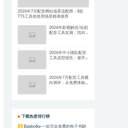
2026年7月配音网站场景适配榜：8款
TTS工具按使用场景精准推荐
2026年影视解说/短剧
配音工具实测：找对
这套组合，单条视频
成本直降90%
2026年中小团队配音
工具选型报告：避开
按量付费陷阱，找到
真正的降本增效方案
2026年7月配音工具横
向测评：从免费体验
到批量量产，谁是真
正的性价比之王？
下载热度排行榜
Balabolka-一款完全免费的电子书朗
1