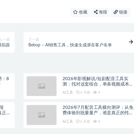
收藏
海报
链接
上一篇
下一篇
会模拟器
Bebop – AI销售工具，快速生成潜在客户名单
榜：8
2026年影视解说/短剧配音工具实
荐
测：找对这套组合，单条视频成本直
降90%
AI工具
4 天前
4
报
2026年7月配音工具横向测评：从免
真正的
费体验到批量量产，谁是真正的性价
比之王？
AI工具
6 天前
8