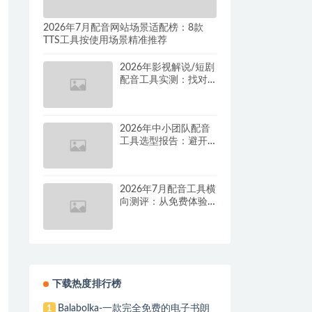
2026年7月配音网站场景适配榜：8款
TTS工具按使用场景精准推荐
2026年影视解说/短剧
配音工具实测：找对
这套组合，单条视频
成本直降90%
2026年中小团队配音
工具选型报告：避开
按量付费陷阱，找到
真正的降本增效方案
2026年7月配音工具横
向测评：从免费体验
到批量量产，谁是真
正的性价比之王？
下载热度排行榜
Balabolka-一款完全免费的电子书朗
1