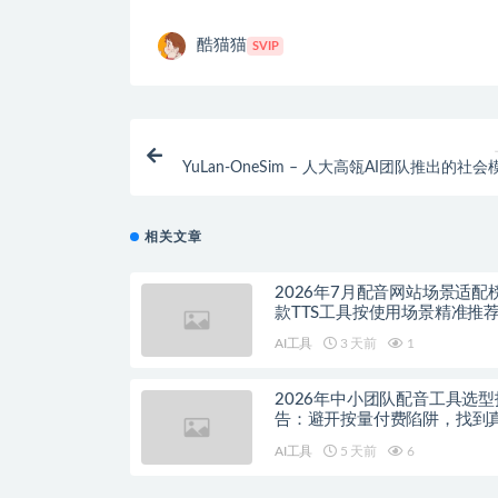
酷猫猫
SVIP
YuLan-OneSim – 人大高瓴AI团队推出的社
相关文章
2026年7月配音网站场景适配
款TTS工具按使用场景精准推
AI工具
3 天前
1
2026年中小团队配音工具选型
告：避开按量付费陷阱，找到
降本增效方案
AI工具
5 天前
6