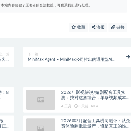
若本站内容侵犯了原著者的合法权益，可联系我们进行处理。
收藏
海报
链接
上一篇
下一篇
拓客全
MiniMax Agent – MiniMax公司推出的通用型AI
路操作
Agent
榜：8
2026年影视解说/短剧配音工具实
荐
测：找对这套组合，单条视频成本直
降90%
AI工具
3 天前
4
报
2026年7月配音工具横向测评：从免
真正的
费体验到批量量产，谁是真正的性价