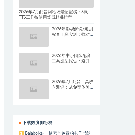
2026年7月配音网站场景适配榜：8款
TTS工具按使用场景精准推荐
2026年影视解说/短剧
配音工具实测：找对
这套组合，单条视频
成本直降90%
2026年中小团队配音
工具选型报告：避开
按量付费陷阱，找到
真正的降本增效方案
2026年7月配音工具横
向测评：从免费体验
到批量量产，谁是真
正的性价比之王？
下载热度排行榜
Balabolka-一款完全免费的电子书朗
1