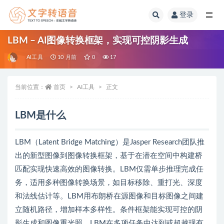
登录
全部
LBM – AI图像转换框架，实现可控阴影生成
AI工具
10 月前
0
17
当前位置：
首页
AI工具
正文
LBM是什么
LBM（Latent Bridge Matching）是Jasper Research团队推
出的新型图像到图像转换框架，基于在潜在空间中构建桥
匹配实现快速高效的图像转换。LBM仅需单步推理完成任
务，适用多种图像转换场景，如目标移除、重打光、深度
和法线估计等。LBM用布朗桥在源图像和目标图像之间建
立随机路径，增加样本多样性。条件框架能实现可控的阴
影生成和图像重光照。LBM在多项任务中达到或超越现有