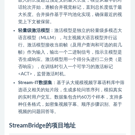
嵌入的长度超过预定义的最大长度，模型从最早的对
话轮次开始，逐帧合并视觉标记，直到总长度低于最
大长度。合并操作基于平均池化实现，确保最近的视
觉上下文被保留。
轻量级激活模型
：激活模型是独立的轻量级多模态大
语言模型（MLLM），与主视频大语言模型并行运
行。激活模型接收当前帧（及用户查询和可选的前几
帧）作为输入，输出一个二进制信号，指示主模型是
否生成响应。激活模型用一个得分头进行二分类（是
否响应），在训练时引入一个可学习的激活标记
<ACT>，监督激活时机。
Stream-IT数据集
：基于从大规模视频字幕语料库中筛
选语义相关的短片段，生成多轮问答序列，模拟真实
的实时用户交互。数据集包含约60万个样本，支持多
种任务格式，如密集视频字幕、顺序步骤识别、基于
视频的问题回答等。
StreamBridge的项目地址