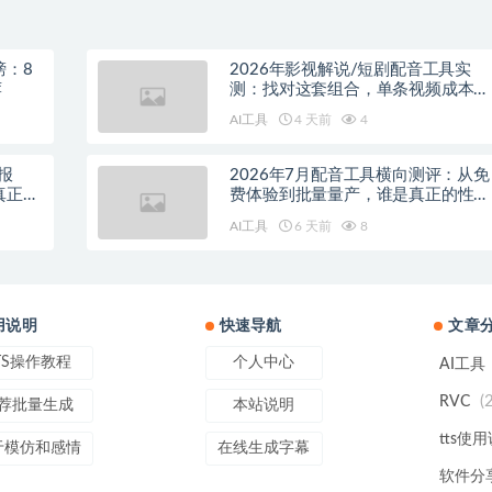
榜：8
2026年影视解说/短剧配音工具实
荐
测：找对这套组合，单条视频成本直
降90%
AI工具
4 天前
4
报
2026年7月配音工具横向测评：从免
真正的
费体验到批量量产，谁是真正的性价
比之王？
AI工具
6 天前
8
用说明
快速导航
文章
TS操作教程
个人中心
AI工具
(
RVC
荐批量生成
本站说明
tts使
于模仿和感情
在线生成字幕
软件分