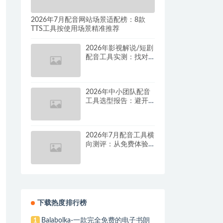
2026年7月配音网站场景适配榜：8款
TTS工具按使用场景精准推荐
2026年影视解说/短剧
配音工具实测：找对
这套组合，单条视频
成本直降90%
2026年中小团队配音
工具选型报告：避开
按量付费陷阱，找到
真正的降本增效方案
2026年7月配音工具横
向测评：从免费体验
到批量量产，谁是真
正的性价比之王？
下载热度排行榜
Balabolka-一款完全免费的电子书朗
1