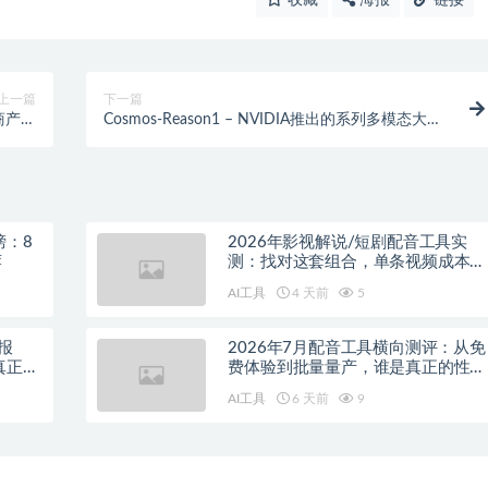
收藏
海报
链接
上一篇
下一篇
I电商产品
Cosmos-Reason1 – NVIDIA推出的系列多模态大语
成工具
言模型
榜：8
2026年影视解说/短剧配音工具实
荐
测：找对这套组合，单条视频成本直
降90%
AI工具
4 天前
5
报
2026年7月配音工具横向测评：从免
真正的
费体验到批量量产，谁是真正的性价
比之王？
AI工具
6 天前
9