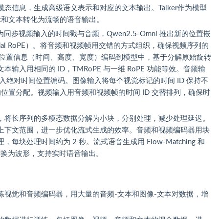
态信息，生成高级语义表示和对应的文本输出。Talker作为模型
级表示和文本转化为流畅的语音输出。
为同步视频输入的时间戳与音频，Qwen2.5-Omni 推出新的位置嵌
ultimodal RoPE）。将音频和视频帧用交错的方式组织，确保视频序列的
三维位置信息（时间、高度、宽度）编码到模型中，基于分解原始旋转
入用相同的 ID，TMRoPE 与一维 RoPE 功能等效。音频输
，引入绝对时间位置编码。图像输入将每个视觉标记的时间 ID 保持不
的位置分配。视频输入用音频和视频帧的时间 ID 交替排列，确保时
，将长序列的多模态数据分解为小块，分别处理，减少处理延迟。
上下文范围，进一步优化流式生成的效率。音频和视频编码器用块
处理时间约为 2 秒。流式语音生成用 Flow-Matching 和
块转换为波形，支持实时语音输出。
练视觉和音频编码器，用大量的音频-文本和图像-文本对数据，增