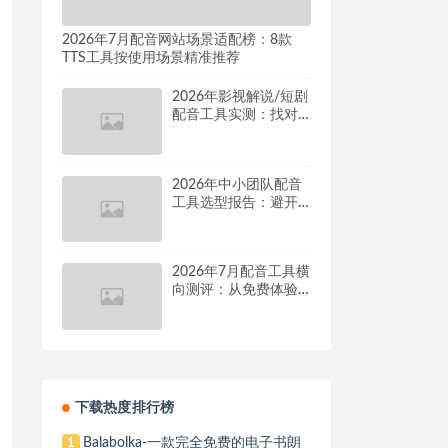
2026年7月配音网站场景适配榜：8款
TTS工具按使用场景精准推荐
2026年影视解说/短剧
配音工具实测：找对
这套组合，单条视频
成本直降90%
2026年中小团队配音
工具选型报告：避开
按量付费陷阱，找到
真正的降本增效方案
2026年7月配音工具横
向测评：从免费体验
到批量量产，谁是真
正的性价比之王？
下载热度排行榜
Balabolka-一款完全免费的电子书朗
1