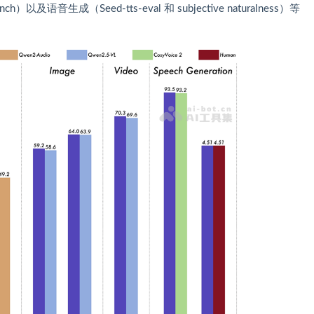
及语音生成（Seed-tts-eval 和 subjective naturalness）等