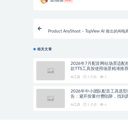
酷猫猫
SVIP
Product AnyShoot – TopView AI 推出的A
视频生
相关文章
2026年7月配音网站场景适配
款TTS工具按使用场景精准推
AI工具
3 天前
5
2026年中小团队配音工具选型
告：避开按量付费陷阱，找到
降本增效方案
AI工具
5 天前
6