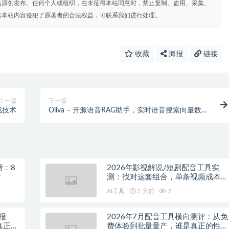
站原创发布。任何个人或组织，在未征得本站同意时，禁止复制、盗用、采集、
若本站内容侵犯了原著者的合法权益，可联系我们进行处理。
收藏
海报
链接
上一篇
下一篇
生成技术
Oliva – 开源语音RAG助手，实时语音搜索向量数据
库
榜：8
2026年影视解说/短剧配音工具实
荐
测：找对这套组合，单条视频成本直
降90%
AI工具
3 天前
2
报
2026年7月配音工具横向测评：从免
真正的
费体验到批量量产，谁是真正的性价