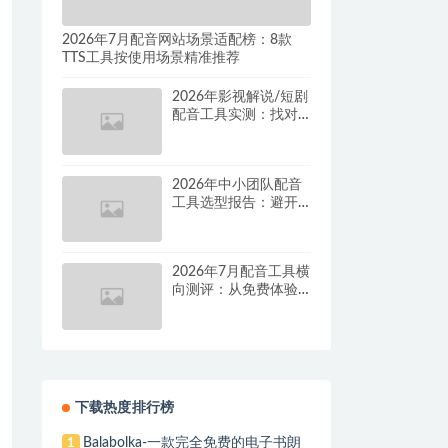
2026年7月配音网站场景适配榜：8款
TTS工具按使用场景精准推荐
2026年影视解说/短剧
配音工具实测：找对
这套组合，单条视频
成本直降90%
2026年中小团队配音
工具选型报告：避开
按量付费陷阱，找到
真正的降本增效方案
2026年7月配音工具横
向测评：从免费体验
到批量量产，谁是真
正的性价比之王？
下载热度排行榜
Balabolka-一款完全免费的电子书朗
1