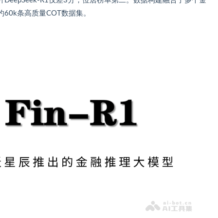
标杆DeepSeek-R1仅差3分，位居榜单第二。数据构建融合了多个金
60k条高质量COT数据集。