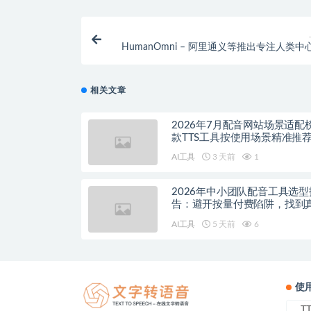
HumanOmni – 阿里通义等推出专注人类中
的多模态
相关文章
2026年7月配音网站场景适配
款TTS工具按使用场景精准推
AI工具
3 天前
1
2026年中小团队配音工具选型
告：避开按量付费陷阱，找到
降本增效方案
AI工具
5 天前
6
使
T