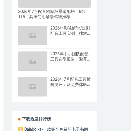
2026年7月配音网站场景适配榜：8款
TTS工具按使用场景精准推荐
2026年影视解说/短剧
配音工具实测：找对
这套组合，单条视频
成本直降90%
2026年中小团队配音
工具选型报告：避开
按量付费陷阱，找到
真正的降本增效方案
2026年7月配音工具横
向测评：从免费体验
到批量量产，谁是真
正的性价比之王？
下载热度排行榜
Balabolka-一款完全免费的电子书朗
1