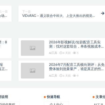
上一篇
下一篇
心场景
ViDoRAG – 通义联合中科大、上交大推出的视觉文
大模型
档检索增强生成框架
榜：8
2026年影视解说/短剧配音工具实
荐
测：找对这套组合，单条视频成本直
降90%
AI工具
4 天前
5
报
2026年7月配音工具横向测评：从免
真正的
费体验到批量量产，谁是真正的性价
比之王？
AI工具
6 天前
9
用说明
快速导航
文章
TS操作教程
个人中心