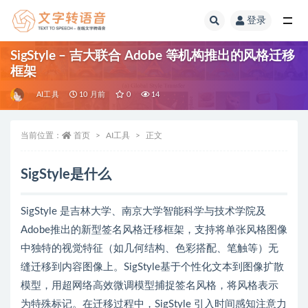
登录
全部
SigStyle – 吉大联合 Adobe 等机构推出的风格迁移
框架
AI工具
10 月前
0
14
当前位置：
首页
AI工具
正文
SigStyle是什么
SigStyle 是吉林大学、南京大学智能科学与技术学院及
Adobe推出的新型签名风格迁移框架，支持将单张风格图像
中独特的视觉特征（如几何结构、色彩搭配、笔触等）无
缝迁移到内容图像上。SigStyle基于个性化文本到图像扩散
模型，用超网络高效微调模型捕捉签名风格，将风格表示
为特殊标记。在迁移过程中，SigStyle 引入时间感知注意力