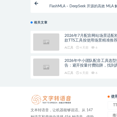
FlashMLA – DeepSeek 开源的高效 MLA
核，专为Hopper 架构 GP
相关文章
2026年7月配音网站场景适配
款TTS工具按使用场景精准推
AI工具
4 天前
6
2026年中小团队配音工具选型
告：避开按量付费陷阱，找到
降本增效方案
AI工具
6 天前
6
使
T
文本转语音，让机器能够说话。从 147
推