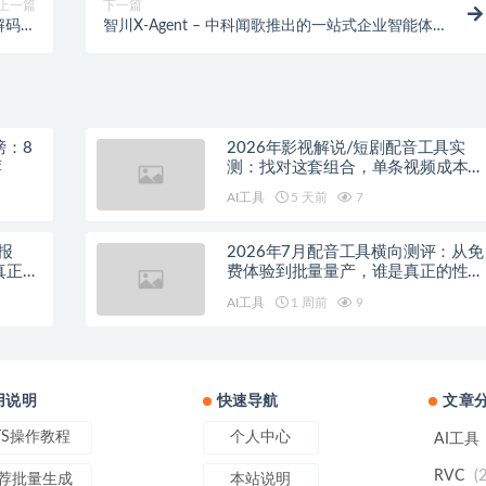
上一篇
下一篇
 解码内
智川X-Agent – 中科闻歌推出的一站式企业智能体开
U 设计
发平台
榜：8
2026年影视解说/短剧配音工具实
荐
测：找对这套组合，单条视频成本直
降90%
AI工具
5 天前
7
报
2026年7月配音工具横向测评：从免
真正的
费体验到批量量产，谁是真正的性价
比之王？
AI工具
1 周前
9
用说明
快速导航
文章
TS操作教程
个人中心
AI工具
(
RVC
荐批量生成
本站说明