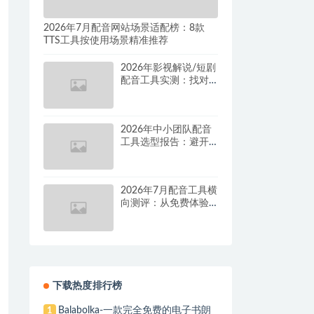
2026年7月配音网站场景适配榜：8款
TTS工具按使用场景精准推荐
2026年影视解说/短剧
配音工具实测：找对
这套组合，单条视频
成本直降90%
2026年中小团队配音
工具选型报告：避开
按量付费陷阱，找到
真正的降本增效方案
2026年7月配音工具横
向测评：从免费体验
到批量量产，谁是真
正的性价比之王？
下载热度排行榜
Balabolka-一款完全免费的电子书朗
1