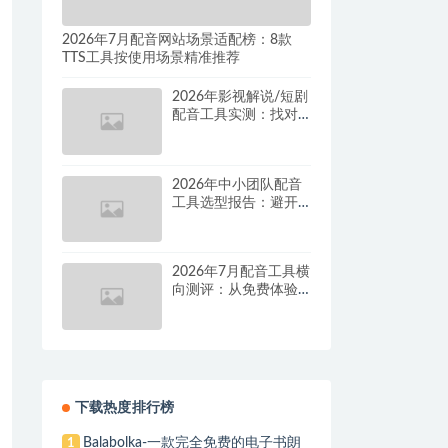
2026年7月配音网站场景适配榜：8款
TTS工具按使用场景精准推荐
2026年影视解说/短剧
配音工具实测：找对
这套组合，单条视频
成本直降90%
2026年中小团队配音
工具选型报告：避开
按量付费陷阱，找到
真正的降本增效方案
2026年7月配音工具横
向测评：从免费体验
到批量量产，谁是真
正的性价比之王？
下载热度排行榜
Balabolka-一款完全免费的电子书朗
1