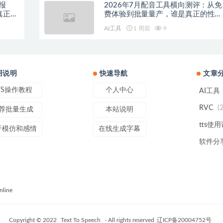
报
2026年7月配音工具横向测评：从免
真正的
费体验到批量量产，谁是真正的性价
比之王？
AI工具
1 周前
9
用说明
快速导航
文章
TS操作教程
个人中心
AI工具
(
RVC
荐批量生成
本站说明
tts使
于模仿和感情
在线生成字幕
软件分
line
Copyright © 2022
Text To Speech
- All rights reserved
辽ICP备20004752号