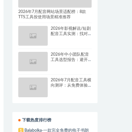
2026年7月配音网站场景适配榜：8款
TTS工具按使用场景精准推荐
2026年影视解说/短剧
配音工具实测：找对
这套组合，单条视频
成本直降90%
2026年中小团队配音
工具选型报告：避开
按量付费陷阱，找到
真正的降本增效方案
2026年7月配音工具横
向测评：从免费体验
到批量量产，谁是真
正的性价比之王？
下载热度排行榜
Balabolka-一款完全免费的电子书朗
1