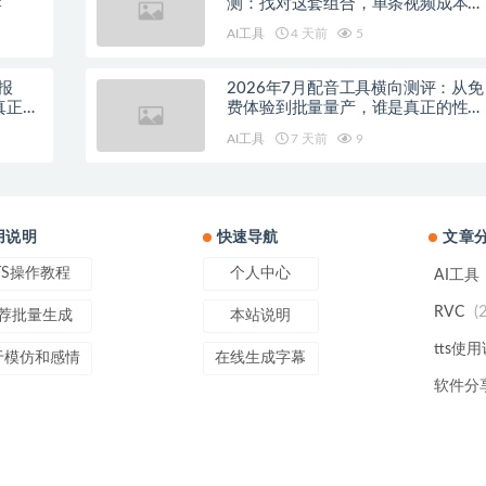
荐
测：找对这套组合，单条视频成本直
降90%
AI工具
4 天前
5
报
2026年7月配音工具横向测评：从免
真正的
费体验到批量量产，谁是真正的性价
比之王？
AI工具
7 天前
9
用说明
快速导航
文章
TS操作教程
个人中心
AI工具
(
RVC
荐批量生成
本站说明
tts使
于模仿和感情
在线生成字幕
软件分