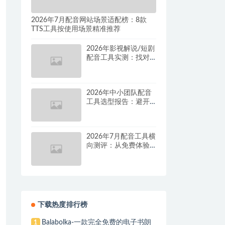
2026年7月配音网站场景适配榜：8款
TTS工具按使用场景精准推荐
2026年影视解说/短剧
配音工具实测：找对
这套组合，单条视频
成本直降90%
2026年中小团队配音
工具选型报告：避开
按量付费陷阱，找到
真正的降本增效方案
2026年7月配音工具横
向测评：从免费体验
到批量量产，谁是真
正的性价比之王？
下载热度排行榜
Balabolka-一款完全免费的电子书朗
1