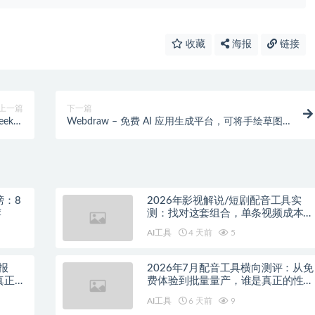
收藏
海报
链接
上一篇
下一篇
eek等
Webdraw – 免费 AI 应用生成平台，可将手绘草图
I 模型
转换为Web应用
榜：8
2026年影视解说/短剧配音工具实
荐
测：找对这套组合，单条视频成本直
降90%
AI工具
4 天前
5
报
2026年7月配音工具横向测评：从免
真正的
费体验到批量量产，谁是真正的性价
比之王？
AI工具
6 天前
9